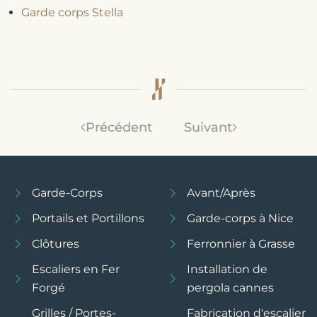
Garde corps Stella
Précédent
Suivant
Garde-Corps
Avant/Après
Portails et Portillons
Garde-corps à Nice
Clôtures
Ferronnier à Grasse
Escaliers en Fer
Installation de
Forgé
pergola cannes
Grilles / Portes-
Fabrication d'escalier