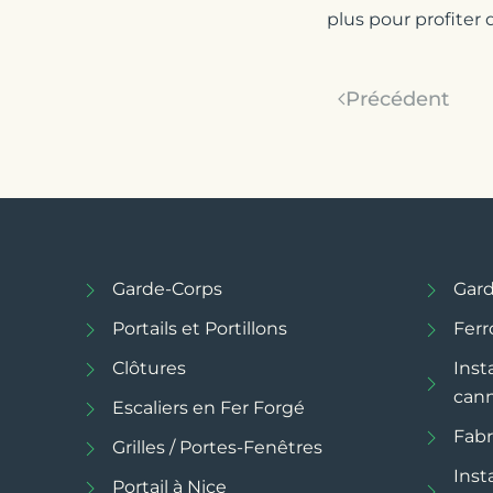
plus pour profiter 
Précédent
Garde-Corps
Gard
Portails et Portillons
Ferr
Clôtures
Inst
can
Escaliers en Fer Forgé
Fabr
Grilles / Portes-Fenêtres
Inst
Portail à Nice