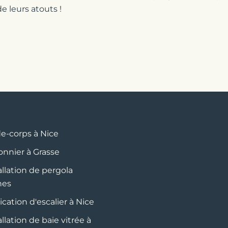
de leurs atouts !
e-corps à Nice
onnier à Grasse
allation de pergola
nes
ication d'escalier à Nice
allation de baie vitrée à