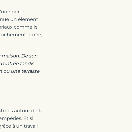
d’une porte
venue un élément
tériaux comme le
ou richement ornée,
la maison. De son
d'entrée tandis
n ou une terrasse.
trées autour de la
empéries. Et si
râce à un travail