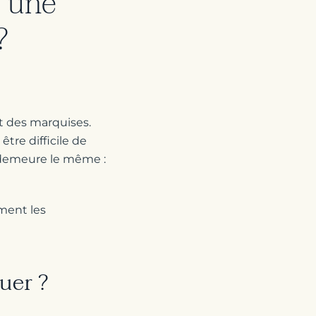
e une
?
t des marquises.
être difficile de
l demeure le même :
ment les
guer ?